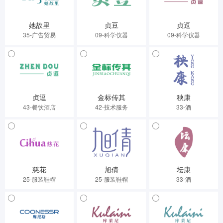
她故里
贞豆
贞逗
35-广告贸易
09-科学仪器
09-科学仪器
贞逗
金标传其
秧康
43-餐饮酒店
42-技术服务
33-酒
慈花
旭倩
坛康
25-服装鞋帽
25-服装鞋帽
33-酒