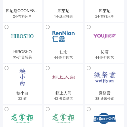
库尼斯COONESSR
库莱尼
库莱尼
24-布料床单
14-珠宝钟表
24-布料床单
HIROSHO
仁念
祐济
35-广告贸易
44-医疗园艺
44-医疗园艺
秧小白
虾上人间
微祭雲
33-酒
43-餐饮酒店
38-通讯传媒