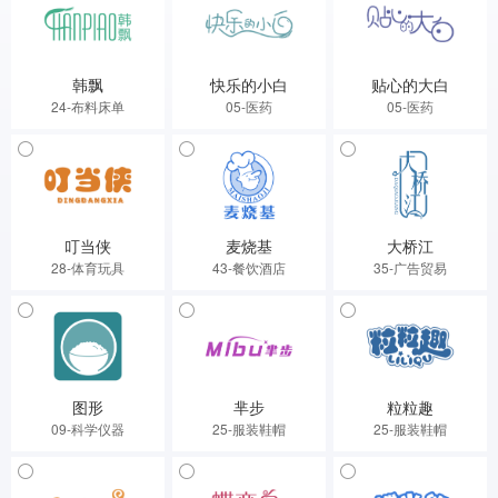
韩飘
快乐的小白
贴心的大白
24-布料床单
05-医药
05-医药
叮当侠
麦烧基
大桥江
28-体育玩具
43-餐饮酒店
35-广告贸易
图形
芈步
粒粒趣
09-科学仪器
25-服装鞋帽
25-服装鞋帽