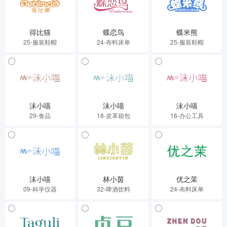
得比猫
蝶恋鸟
蝶米熊
25-服装鞋帽
24-布料床单
25-服装鞋帽
沫小喵
沫小喵
沫小喵
29-食品
18-皮革箱包
16-办公工具
沫小喵
林小茵
优之茉
09-科学仪器
32-啤酒饮料
24-布料床单