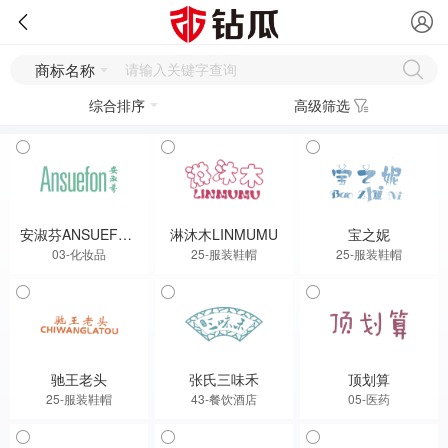
商标名称
综合排序
高级筛选
安淑芬ANSUEFON
淋沐木LINMUMU
宝之妮
03-化妆品
25-服装鞋帽
25-服装鞋帽
驰王老头
张氏三味禾
顶划算
25-服装鞋帽
43-餐饮酒店
05-医药